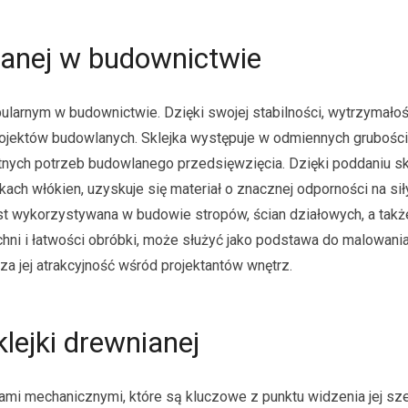
ianej w budownictwie
ularnym w budownictwie. Dzięki swojej stabilności, wytrzymałośc
ojektów budowlanych. Sklejka występuje w odmiennych grubości
tnych potrzeb budowlanego przedsięwzięcia. Dzięki poddaniu sk
ch włókien, uzyskuje się materiał o znacznej odporności na sił
st wykorzystywana w budowie stropów, ścian działowych, a takż
hni i łatwości obróbki, może służyć jako podstawa do malowania
sza jej atrakcyjność wśród projektantów wnętrz.
ejki drewnianej
ami mechanicznymi, które są kluczowe z punktu widzenia jej sz