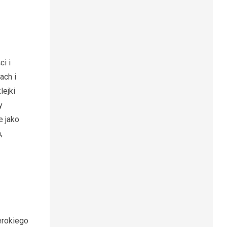
i i
ach i
lejki
y
e jako
,
erokiego