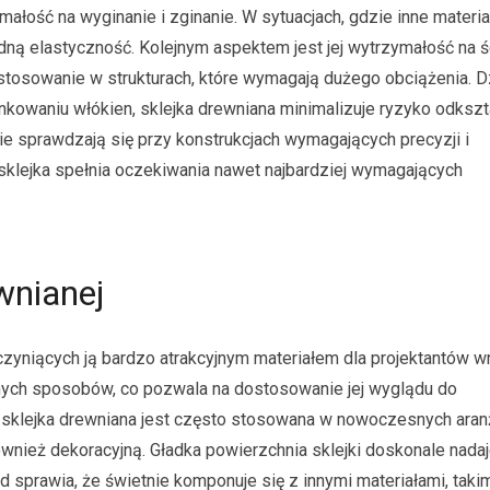
ałość na wyginanie i zginanie. W sytuacjach, gdzie inne materia
ną elastyczność. Kolejnym aspektem jest jej wytrzymałość na śc
stosowanie w strukturach, które wymagają dużego obciążenia. D
kowaniu włókien, sklejka drewniana minimalizuje ryzyko odkszt
nie sprawdzają się przy konstrukcjach wymagających precyzji i
klejka spełnia oczekiwania nawet najbardziej wymagających
wnianej
, czyniących ją bardzo atrakcyjnym materiałem dla projektantów w
nych sposobów, co pozwala na dostosowanie jej wyglądu do
 sklejka drewniana jest często stosowana w nowoczesnych aran
również dekoracyjną. Gładka powierzchnia sklejki doskonale nadaj
ąd sprawia, że świetnie komponuje się z innymi materiałami, takim