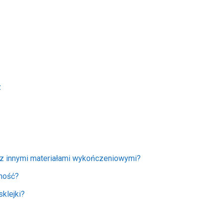
z
u z innymi materiałami wykończeniowymi?
tność?
klejki?