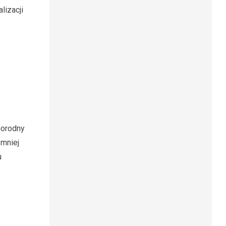
lizacji
norodny
 mniej
u