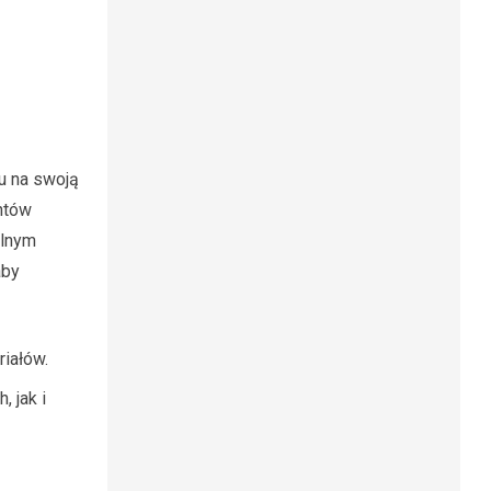
u na swoją
ntów
alnym
aby
riałów.
 jak i