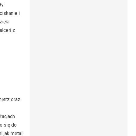
ły
iskanie i
zięki
ałceń z
nętrz oraz
żacjach
e się do
i jak metal