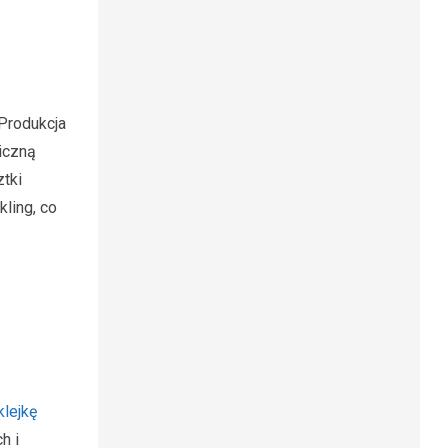
Produkcja
iczną
ztki
ling, co
lejkę
h i