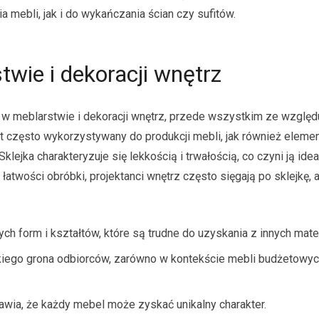
 mebli, jak i do wykańczania ścian czy sufitów.
wie i dekoracji wnętrz
w meblarstwie i dekoracji wnętrz, przede wszystkim ze względ
st często wykorzystywany do produkcji mebli, jak również eleme
 Sklejka charakteryzuje się lekkością i trwałością, co czyni ją ide
atwości obróbki, projektanci wnętrz często sięgają po sklejkę, 
h form i kształtów, które są trudne do uzyskania z innych mate
kiego grona odbiorców, zarówno w kontekście mebli budżetowych,
awia, że każdy mebel może zyskać unikalny charakter.